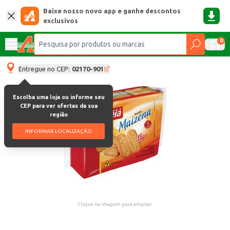
Baixe nosso novo app e ganhe descontos
exclusivos
0
Entregue no CEP:
02170-901
Escolha uma loja ou informe seu
CEP para ver ofertas da sua
região
INFORMAR LOCALIZAÇÃO
Clique na imagem para ampliar.