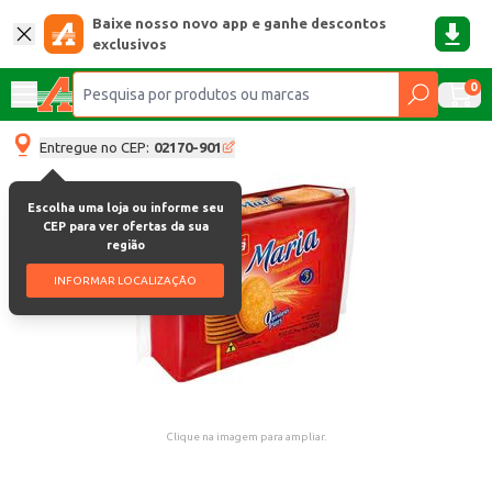
Baixe nosso novo app e ganhe descontos
exclusivos
0
Entregue no CEP:
02170-901
Escolha uma loja ou informe seu
CEP para ver ofertas da sua
região
INFORMAR LOCALIZAÇÃO
Clique na imagem para ampliar.