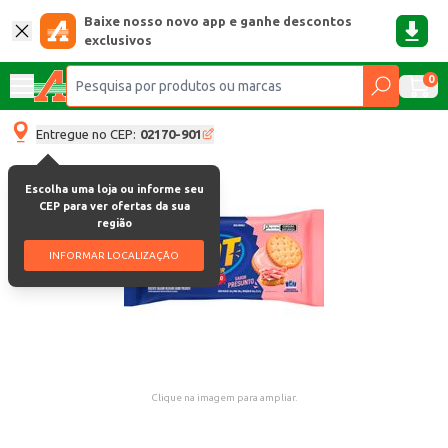
Baixe nosso novo app e ganhe descontos
exclusivos
0
Entregue no CEP:
02170-901
Escolha uma loja ou informe seu
CEP para ver ofertas da sua
região
INFORMAR LOCALIZAÇÃO
Clique na imagem para ampliar.