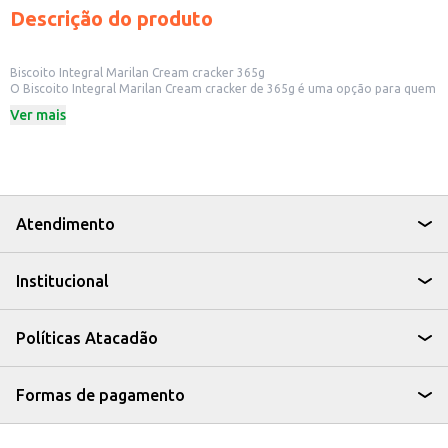
Descrição do produto
Biscoito Integral Marilan Cream cracker 365g
O Biscoito Integral Marilan Cream cracker de 365g é uma opção para quem
busca um biscoito salgado com ingredientes integrais. Ideal para quem
Ver mais
procura um produto para consumo próprio, para ter em casa ou para
revenda em pequenos comércios.
Dicas de Uso:
Pode ser consumido puro, como um lanche rápido e prático.
Excelente para acompanhar patês, queijos e pastas.
Uma boa opção para lanches em escolas e escritórios.
Pode ser utilizado como base para canapés e petiscos em eventos.
Atendimento
O Biscoito Integral Marilan Cream cracker é uma alternativa para quem
busca um biscoito com ingredientes integrais, oferecendo uma opção
versátil para diversas ocasiões.
Institucional
Políticas Atacadão
Formas de pagamento