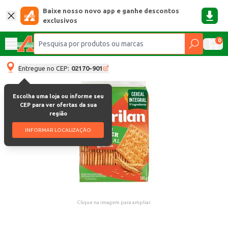
Baixe nosso novo app e ganhe descontos
exclusivos
0
Entregue no CEP:
02170-901
Escolha uma loja ou informe seu
CEP para ver ofertas da sua
região
INFORMAR LOCALIZAÇÃO
Clique na imagem para ampliar.