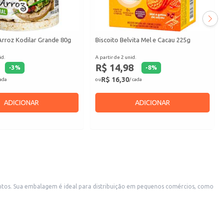
Arroz Kodilar Grande 80g
Biscoito Belvita Mel e Cacau 225g
id.
A partir de 2 unid.
R$ 14,98
-
3
%
-
8
%
R$ 16,30
cada
ou
/ cada
ADICIONAR
ADICIONAR
s, como