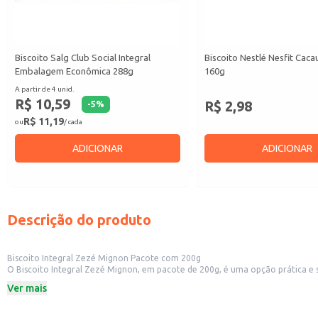
Biscoito Salg Club Social Integral
Biscoito Nestlé Nesfit Caca
Embalagem Econômica 288g
160g
A partir de 4 unid.
R$ 10,59
R$ 2,98
-
5
%
R$ 11,19
ou
/ cada
ADICIONAR
ADICIONAR
Descrição do produto
Biscoito Integral Zezé Mignon Pacote com 200g
O Biscoito Integral Zezé Mignon, em pacote de 200g, é uma opção prática e saborosa para o consumo individu
mercearias, padarias e lojas de conveniência.
Ver mais
Dicas de uso:
Ideal como acompanhamento para café da manhã, lanche da tarde ou em qu
Pode ser incluído em cestas de café da manhã ou kits de lanches para eventos