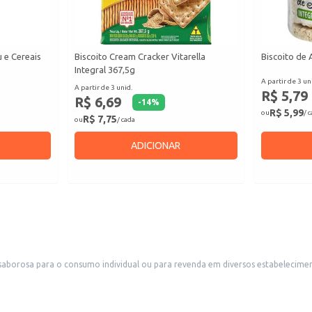
u e Cereais
Biscoito Cream Cracker Vitarella
Biscoito de 
Integral 367,5g
A partir de 3 un
A partir de 3 unid.
R$ 5,79
R$ 6,69
-
14
%
R$ 5,99
ou
/ 
R$ 7,75
ou
/ cada
ADICIONAR
al ou para revenda em diversos estabelecimentos. Sua embalagem é ideal para distribuição em pequenos comércio
 Também é uma boa escolha para uso doméstico, oferecendo um lanche nutritivo e conveniente.
alquer momento do dia.
.