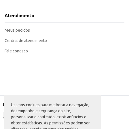
Uma opção prática para estabelecimentos comerciais que buscam oferecer pro
Perfeito para consumo individual ou para compartilhar em família.
O Biscoito Integral Zezé Mignon oferece um produto de qualidade, com ingr
Atendimento
eficiente para o seu negócio ou consumo pessoal.
Marca: Zezé
Departamento: Mercearia
Meus pedidos
Categoria: Biscoito integral
Conteúdo: 200g
EAN: 7896200053044
Central de atendimento
Fale conosco
Formas de pagamento
Usamos cookies para melhorar a navegação,
desempenho e segurança do site,
personalizar o conteúdo, exibir anúncios e
obter estatísticas. As permissões podem ser