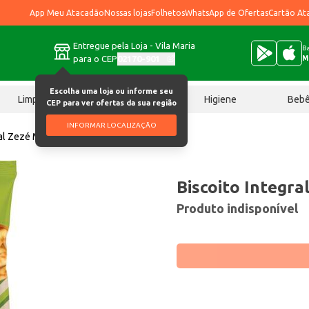
App Meu Atacadão
Nossas lojas
Folhetos
WhatsApp de Ofertas
Cartão At
Entregue pela Loja - Vila Maria
Ba
para o CEP
02170-901
M
Escolha uma loja ou informe seu
Limpeza
Chocolates
Higiene
Beb
CEP para ver ofertas da sua região
INFORMAR LOCALIZAÇÃO
ral Zezé Mignon 200g
Biscoito Integr
Produto indisponível