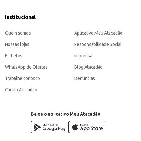
dutos integrais aos seus clientes.
edientes selecionados, em uma embalagem compacta e fácil de manusear. Sua p
Institucional
Quem somos
Aplicativo Meu Atacadão
Nossas lojas
Responsabilidade Social
Folhetos
Imprensa
WhatsApp de Ofertas
Blog Atacadão
Trabalhe conosco
Denúncias
Cartão Atacadão
Baixe o aplicativo Meu Atacadão