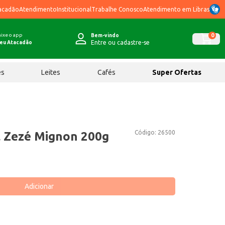
acadão
Atendimento
Institucional
Trabalhe Conosco
Atendimento em Libras
ixe o app
0
Bem-vindo
Entre ou cadastre-se
eu Atacadão
ês
Leites
Cafés
Super Ofertas
Código:
26500
al Zezé Mignon 200g
Adicionar