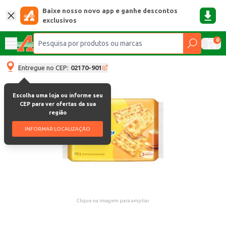
Baixe nosso novo app e ganhe descontos
exclusivos
0
Entregue no CEP:
02170-901
Escolha uma loja ou informe seu
CEP para ver ofertas da sua
região
INFORMAR LOCALIZAÇÃO
Clique na imagem para ampliar.