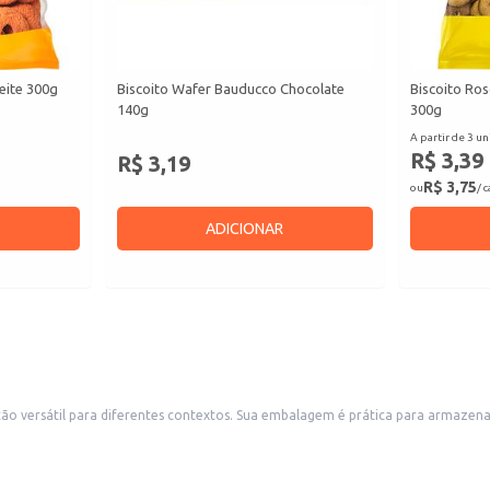
eite 300g
Biscoito Wafer Bauducco Chocolate
Biscoito Ro
140g
300g
A partir de 3 un
R$ 3,39
R$ 3,19
R$ 3,75
ou
/ 
ADICIONAR
namento e transporte, tornando-o ideal para revenda em pequenos comércios,
como mercearias e padarias, ou para uso em estabelecimentos comerciais que oferecem produtos