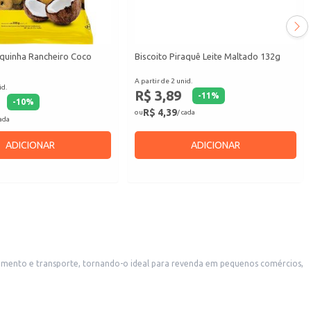
squinha Rancheiro Coco
Biscoito Piraquê Leite Maltado 132g
A partir de 2 unid.
id.
R$ 3,89
-
11
%
-
10
%
R$ 4,39
ou
/ cada
cada
ADICIONAR
ADICIONAR
 de confeitaria ou lanches. Também é uma boa escolha para o consumo doméstico.