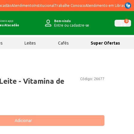
acadão
Atendimento
Institucional
Trabalhe Conosco
Atendimento em Libras
ixe o app
0
Bem-vindo
Entre ou cadastre-se
eu Atacadão
ês
Leites
Cafés
Super Ofertas
Código:
26677
 Leite - Vitamina de
Adicionar