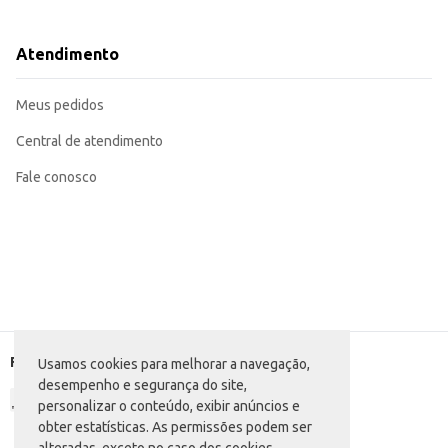
Serve como base para sobremesas e outras receitas criativas.
Excelente opção para revenda em lojas de conveniência, supermercados e ou
O Biscoito Isabela Leite - Vitamina de Frutas oferece praticidade e um sab
Atendimento
Sua embalagem de 400g garante um bom rendimento.
Marca: Isabela
Departamento: Mercearia
Meus pedidos
Categoria: Biscoito doce
Conteúdo: 400g
EAN: 57621981
Central de atendimento
Fale conosco
Formas de pagamento
Usamos cookies para melhorar a navegação,
desempenho e segurança do site,
personalizar o conteúdo, exibir anúncios e
obter estatísticas. As permissões podem ser