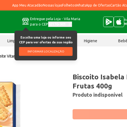
App Meu Atacadão
Nossas lojas
Folhetos
WhatsApp de Ofertas
Cartão At
Entregue pela Loja - Vila Maria
Ba
para o CEP
02170-901
M
Escolha uma loja ou informe seu
Limpeza
Chocolates
Higiene
Beb
CEP para ver ofertas da sua região
INFORMAR LOCALIZAÇÃO
Leite Vitamina de Frutas 400g
Biscoito Isabela
Frutas 400g
Produto indisponível