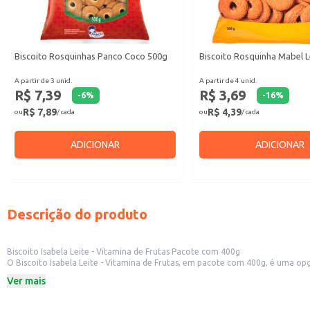
Biscoito Rosquinhas Panco Coco 500g
Biscoito Rosquinha Mabel L
A partir de 3 unid.
A partir de 4 unid.
R$ 7,39
R$ 3,69
-
6
%
-
16
%
R$ 7,89
R$ 4,39
ou
/ cada
ou
/ cada
ADICIONAR
ADICIONAR
Descrição do produto
Biscoito Isabela Leite - Vitamina de Frutas Pacote com 400g
O Biscoito Isabela Leite - Vitamina de Frutas, em pacote com 400g, é uma opção versátil para diferentes contextos. Sua embalagem é prática para armaze
Ver mais
Dicas de uso:
Ideal para compor cestas de café da manhã ou lanches rápidos.
Pode ser utilizado como acompanhamento de bebidas quentes ou frias.