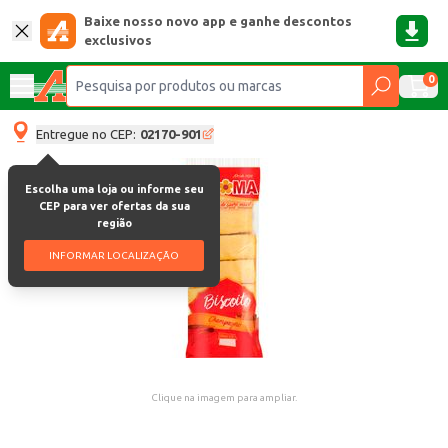
Baixe nosso novo app e ganhe descontos
exclusivos
0
Entregue no CEP:
02170-901
Escolha uma loja ou informe seu
CEP para ver ofertas da sua
região
INFORMAR LOCALIZAÇÃO
Clique na imagem para ampliar.