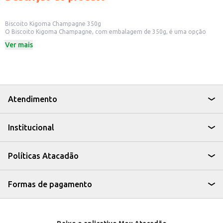
Biscoito Kigoma Champagne 350g
O Biscoito Kigoma Champagne, com embalagem de 350g, é uma opção
para quem busca um biscoito doce e saboroso. Ideal para quem deseja
Ver mais
oferecer um produto com bom custo-benefício em seu estabelecimento
comercial, ou para ter em casa para um lanche rápido e gostoso.
Dicas de Uso:
Perfeito para acompanhar um café ou chá.
Uma boa opção para lanches rápidos em casa.
Pode ser servido em eventos e reuniões.
Ideal para revenda em mercados e lojas de conveniência.
Atendimento
O Biscoito Kigoma Champagne é uma escolha prática e saborosa para
diversas ocasiões, oferecendo uma alternativa para quem busca um
biscoito doce para consumo próprio ou para revenda.
Institucional
Políticas Atacadão
Formas de pagamento