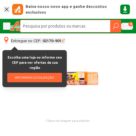
Baixe nosso novo app e ganhe descontos
exclusivos
0
Entregue no CEP:
02170-901
Escolha uma loja ou informe seu
CEP para ver ofertas da sua
região
INFORMAR LOCALIZAÇÃO
Clique na imagem para ampliar.