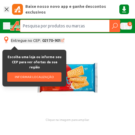
Baixe nosso novo app e ganhe descontos
exclusivos
0
Entregue no CEP:
02170-901
Escolha uma loja ou informe seu
CEP para ver ofertas da sua
região
INFORMAR LOCALIZAÇÃO
Clique na imagem para ampliar.