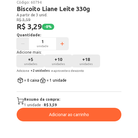
Código:
60794
Biscoito Liane Leite 330g
A partir de 3 unid.
R$ 3,59
R$ 3,29
-
8
%
Quantidade:
unidade
Adicione mais:
+
5
+
10
+
18
unidades
unidades
unidades
Adicione
+
2
unidade
s
e aproveite o desconto
= 0 caixa
= 1 unidade
Resumo da compra:
1
unidade
·
R$ 3,59
Adicionar ao carrinho