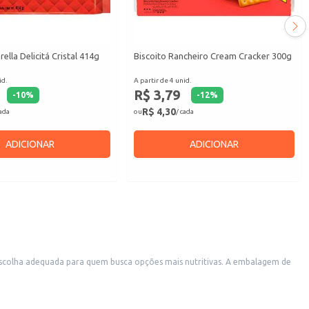
rella Delicitá Cristal 414g
Biscoito Rancheiro Cream Cracker 300g
id.
A partir de 4 unid.
R$ 3,79
-
10
%
-
12
%
R$ 4,30
cada
ou
/ cada
ADICIONAR
ADICIONAR
ma opção conveniente para uso