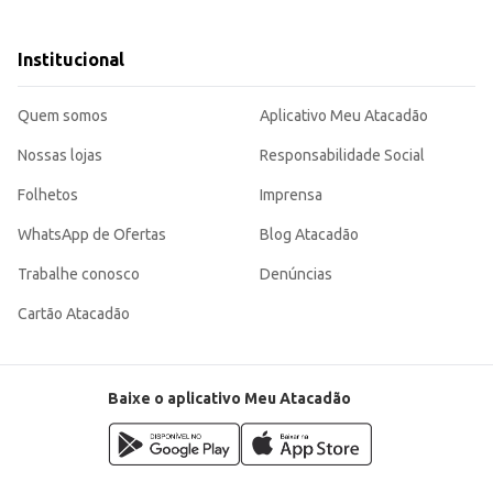
atos principais.
Institucional
cia, sendo uma opção de consumo simples e que se adapta a diferentes ocasi
Quem somos
Aplicativo Meu Atacadão
Nossas lojas
Responsabilidade Social
Folhetos
Imprensa
WhatsApp de Ofertas
Blog Atacadão
Trabalhe conosco
Denúncias
Cartão Atacadão
Baixe o aplicativo Meu Atacadão