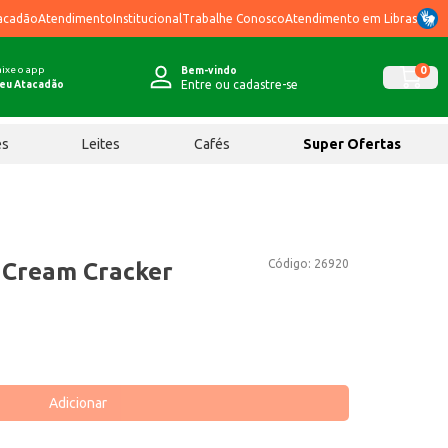
acadão
Atendimento
Institucional
Trabalhe Conosco
Atendimento em Libras
ixe o app
0
Bem-vindo
Entre ou cadastre-se
eu Atacadão
ês
Leites
Cafés
Super Ofertas
Código:
26920
n Cream Cracker
Adicionar