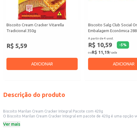
Biscoito Cream Cracker Vitarella
Biscoito Salg Club Social Or
Tradicional 350g
Embalagem Econômica 28
A partir de 4 unid.
R$ 10,59
R$ 5,59
-
5
%
R$ 11,19
ou
/ cada
ADICIONAR
ADICIONAR
Descrição do produto
Biscoito Marilan Cream Cracker Integral Pacote com 420g
O Biscoito Marilan Cream Cracker Integral em pacote de 420g é uma opção versátil e prática para diversas situações. Sua formulação integral o torna
420g é ideal para estabelecimentos comerciais como padarias, mercearias e restaurantes, que
Ver mais
doméstico, permitindo o consumo em casa ou em lanches rápidos.
Dicas de uso:
Acompanhamento ideal para sopas, caldos e saladas.