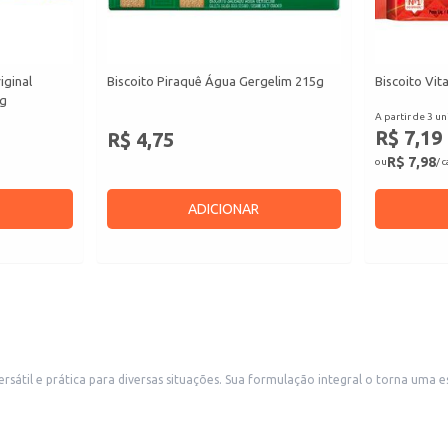
iginal
Biscoito Piraquê Água Gergelim 215g
Biscoito Vita
8g
A partir de 3 un
R$ 7,19
R$ 4,75
R$ 7,98
ou
/ 
ADICIONAR
 uma escolha adequada para quem busca opções mais nutritivas. A embalagem de
 buscam atender a demanda por produtos de qualidade e boa relação custo-benefício. Também é u