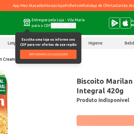
App Meu Atacadão
Nossas lojas
Folhetos
WhatsApp de Ofertas
Cartão At
Entregue pela Loja - Vila Maria
Ba
para o CEP
02170-901
M
Escolha uma loja ou informe seu
Limpeza
Chocolates
Higiene
Beb
CEP para ver ofertas da sua região
INFORMAR LOCALIZAÇÃO
an Cream Cracker Integral 420g
Biscoito Marila
Integral 420g
Produto indisponível