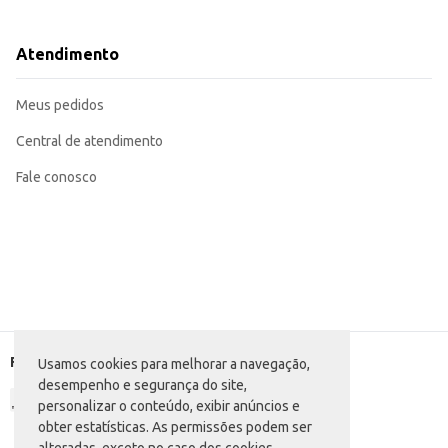
Base para canapés e aperitivos.
Opção prática para lanches rápidos e saudáveis.
Ingrediente em receitas diversas, como sobremesas e acompanhamentos de pr
Atendimento
O Biscoito Marilan Cream Cracker Integral oferece praticidade e conveniên
escolha econômica para revenda ou consumo pessoal.
Marca: Marilan
Meus pedidos
Departamento: Mercearia
Categoria: Biscoito salgado
Conteúdo: 420g
Central de atendimento
EAN: 25177980
Fale conosco
Formas de pagamento
Usamos cookies para melhorar a navegação,
desempenho e segurança do site,
personalizar o conteúdo, exibir anúncios e
obter estatísticas. As permissões podem ser