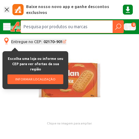
Baixe nosso novo app e ganhe descontos
exclusivos
0
Entregue no CEP:
02170-901
Escolha uma loja ou informe seu
CEP para ver ofertas da sua
região
INFORMAR LOCALIZAÇÃO
Clique na imagem para ampliar.