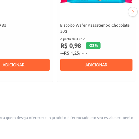
0,8g
Biscoito Wafer Passatempo Chocolate
20g
A partir de 4 unid.
R$ 0,98
-
22
%
R$ 1,25
ou
/ cada
ADICIONAR
ADICIONAR
para quem deseja oferecer um produto diferenciado em seu estabelecimento