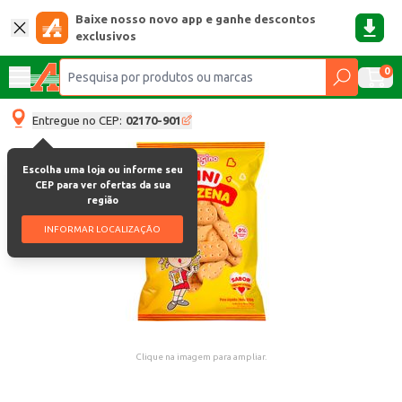
Baixe nosso novo app e ganhe descontos
exclusivos
0
Entregue no CEP:
02170-901
Escolha uma loja ou informe seu
CEP para ver ofertas da sua
região
INFORMAR LOCALIZAÇÃO
Clique na imagem para ampliar.