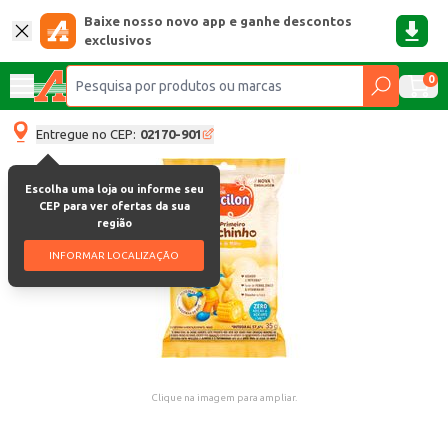
Baixe nosso novo app e ganhe descontos
exclusivos
0
Entregue no CEP:
02170-901
Escolha uma loja ou informe seu
CEP para ver ofertas da sua
região
INFORMAR LOCALIZAÇÃO
Clique na imagem para ampliar.