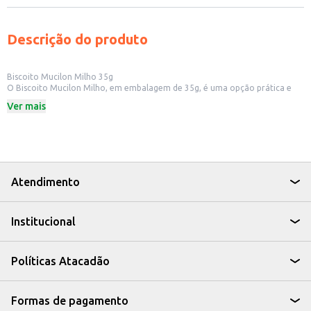
Descrição do produto
Biscoito Mucilon Milho 35g
O Biscoito Mucilon Milho, em embalagem de 35g, é uma opção prática e
saborosa para o dia a dia. Ideal para quem busca um lanche leve e nutritivo,
Ver mais
este biscoito é perfeito para ser consumido em casa, em lanchonetes ou
para revenda em pequenos comércios.
Dicas de Uso:
Lanche rápido e fácil para crianças.
Opção para acompanhar café ou chá.
Ideal para ter sempre à mão em casa ou no trabalho.
Pode ser oferecido em lanchonetes e estabelecimentos comerciais.
Atendimento
O Biscoito Mucilon Milho 35g é uma escolha versátil que agrada a diversos
paladares, oferecendo uma alternativa saborosa e conveniente para
diferentes momentos.
Institucional
Políticas Atacadão
Formas de pagamento