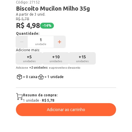
Código:
27152
Biscoito Mucilon Milho 35g
A partir de 3 unid.
R$ 5,78
R$ 4,98
-
14
%
Quantidade:
unidade
Adicione mais:
+
5
+
10
+
15
unidades
unidades
unidades
Adicione
+
2
unidade
s
e aproveite o desconto
= 0 caixa
= 1 unidade
Resumo da compra:
1
unidade
·
R$ 5,78
Adicionar ao carrinho