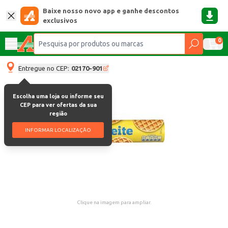
Baixe nosso novo app e ganhe descontos
exclusivos
0
Entregue no CEP:
02170-901
Escolha uma loja ou informe seu
CEP para ver ofertas da sua
região
INFORMAR LOCALIZAÇÃO
Clique na imagem para ampliar.