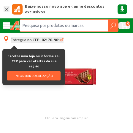
Baixe nosso novo app e ganhe descontos
exclusivos
0
Entregue no CEP:
02170-901
Escolha uma loja ou informe seu
CEP para ver ofertas da sua
região
INFORMAR LOCALIZAÇÃO
Clique na imagem para ampliar.