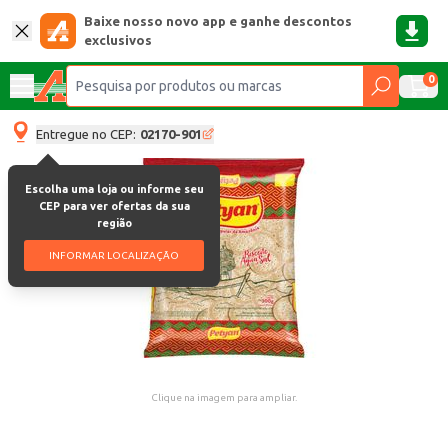
Baixe nosso novo app e ganhe descontos
exclusivos
0
Entregue no CEP:
02170-901
Escolha uma loja ou informe seu
CEP para ver ofertas da sua
região
INFORMAR LOCALIZAÇÃO
Clique na imagem para ampliar.