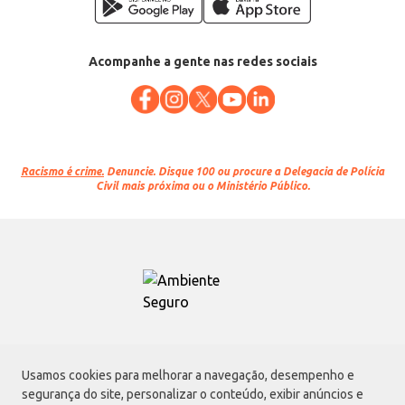
Acompanhe a gente nas redes sociais
Racismo é crime.
Denuncie. Disque 100 ou procure a Delegacia de Polícia
Civil mais próxima ou o Ministério Público.
Atacadão S.A.
Usamos cookies para melhorar a navegação, desempenho e
Avenida Morvan Dias de Figueiredo, 6169, Vila Maria, São Paulo - SP | CEP
segurança do site, personalizar o conteúdo, exibir anúncios e
02170-901 | CNPJ: 75.315.333/0001-09