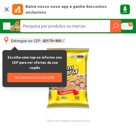
Baixe nosso novo app e ganhe descontos
exclusivos
0
Entregue no CEP:
02170-901
Escolha uma loja ou informe seu
CEP para ver ofertas da sua
região
INFORMAR LOCALIZAÇÃO
Clique na imagem para ampliar.