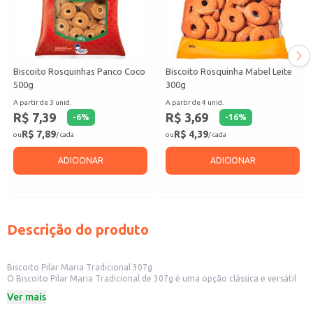
Biscoito Rosquinhas Panco Coco
Biscoito Rosquinha Mabel Leite
500g
300g
A partir de 3 unid.
A partir de 4 unid.
R$ 7,39
R$ 3,69
-
6
%
-
16
%
R$ 7,89
R$ 4,39
ou
/ cada
ou
/ cada
ADICIONAR
ADICIONAR
Descrição do produto
Biscoito Pilar Maria Tradicional 307g
O Biscoito Pilar Maria Tradicional de 307g é uma opção clássica e versátil
para quem busca um biscoito saboroso para diversas ocasiões. Ideal para
Ver mais
ter em casa, no escritório ou para revenda em pequenos comércios, este
biscoito agrada a diferentes paladares.