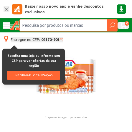
Baixe nosso novo app e ganhe descontos
exclusivos
0
Entregue no CEP:
02170-901
Escolha uma loja ou informe seu
CEP para ver ofertas da sua
região
INFORMAR LOCALIZAÇÃO
Clique na imagem para ampliar.