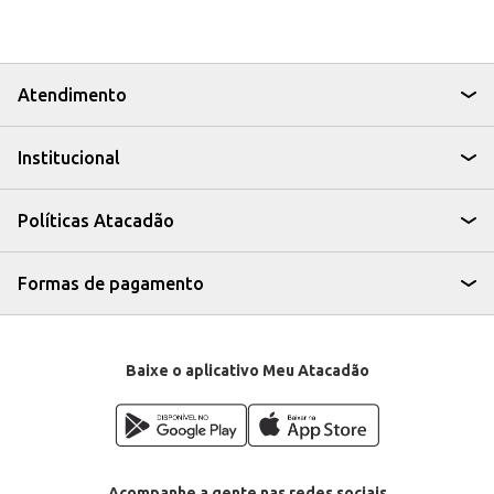
Dicas de Uso:
Perfeito para acompanhar café, chá ou outras bebidas.
Uma ótima opção para lanches rápidos e práticos.
Pode ser consumido puro ou utilizado em receitas, como pavês e tortas.
Ideal para oferecer em eventos e reuniões informais.
Atendimento
Com o Biscoito Pilar Maria Tradicional, você tem um produto com sabor e
praticidade para o dia a dia, seja para consumo próprio ou para oferecer
aos seus clientes.
Institucional
Políticas Atacadão
Formas de pagamento
Baixe o aplicativo Meu Atacadão
Acompanhe a gente nas redes sociais