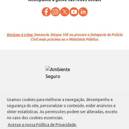
Racismo é crime.
Denuncie. Disque 100 ou procure a Delegacia de Polícia
Civil mais próxima ou o Ministério Público.
Atacadão S.A.
Usamos cookies para melhorar a navegação, desempenho e
Avenida Morvan Dias de Figueiredo, 6169, Vila Maria, São Paulo - SP | CEP
segurança do site, personalizar o conteúdo, exibir anúncios e
02170-901 | CNPJ: 75.315.333/0001-09
obter estatísticas. As permissões podem ser alteradas, exceto
Envio de documentos administrativos e jurídicos:
no caso dos cookies essenciais.
Avenida Morvan Dias de Figueiredo, 6169, Vila Maria, São Paulo - SP | CEP
Acesse a nossa Política de Privacidade.
02170-901