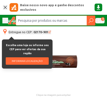
Baixe nosso novo app e ganhe descontos
exclusivos
0
Entregue no CEP:
02170-901
Escolha uma loja ou informe seu
CEP para ver ofertas da sua
região
INFORMAR LOCALIZAÇÃO
Clique na imagem para ampliar.