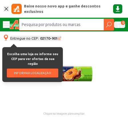
Baixe nosso novo app e ganhe descontos
exclusivos
0
Entregue no CEP:
02170-901
Escolha uma loja ou informe seu
CEP para ver ofertas da sua
região
INFORMAR LOCALIZAÇÃO
Clique na imagem para ampliar.