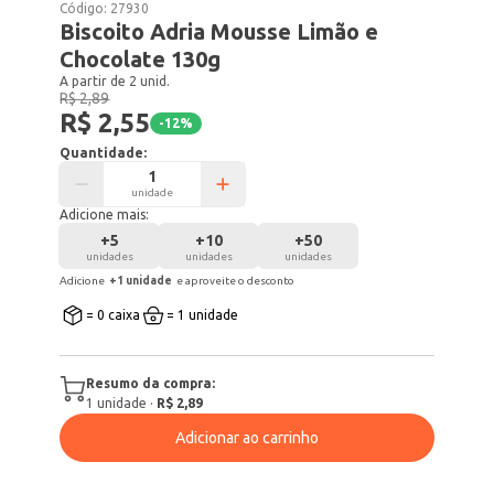
Código:
27930
Biscoito Adria Mousse Limão e
Chocolate 130g
A partir de 2 unid.
R$ 2,89
R$ 2,55
-
12
%
Quantidade:
unidade
Adicione mais:
+
5
+
10
+
50
unidades
unidades
unidades
Adicione
+
1
unidade
e aproveite o desconto
= 0 caixa
= 1 unidade
Resumo da compra:
1
unidade
·
R$ 2,89
Adicionar ao carrinho