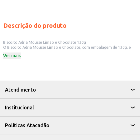
Descrição do produto
Biscoito Adria Mousse Limão e Chocolate 130g
O Biscoito Adria Mousse Limão e Chocolate, com embalagem de 130g, é
uma opção para quem busca um biscoito recheado com sabores
Ver mais
contrastantes. Ideal para quem deseja oferecer uma opção saborosa e
prática em seu estabelecimento comercial ou para ter em casa.
Dicas de Uso:
Perfeito para acompanhar um café ou chá.
Uma boa opção para lanches rápidos em casa ou no trabalho.
Pode ser oferecido em lanchonetes e cafeterias.
Ideal para revenda em mercados e pequenos comércios.
Atendimento
Com o Biscoito Adria Mousse Limão e Chocolate, você oferece aos seus
clientes uma alternativa saborosa e fácil de consumir, ideal para diversas
ocasiões.
Institucional
Políticas Atacadão