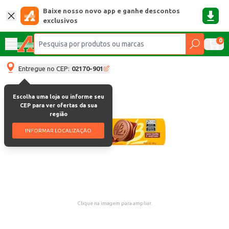
Baixe nosso novo app e ganhe descontos
exclusivos
0
Entregue no CEP:
02170-901
Escolha uma loja ou informe seu
CEP para ver ofertas da sua
região
INFORMAR LOCALIZAÇÃO
Clique na imagem para ampliar.