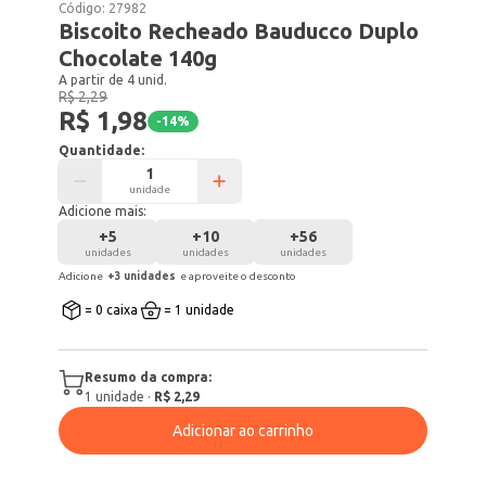
Código:
27982
Biscoito Recheado Bauducco Duplo
Chocolate 140g
A partir de 4 unid.
R$ 2,29
R$ 1,98
-
14
%
Quantidade:
unidade
Adicione mais:
+
5
+
10
+
56
unidades
unidades
unidades
Adicione
+
3
unidade
s
e aproveite o desconto
= 0 caixa
= 1 unidade
Resumo da compra:
1
unidade
·
R$ 2,29
Adicionar ao carrinho