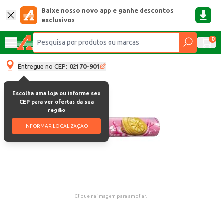
Baixe nosso novo app e ganhe descontos
exclusivos
0
Entregue no CEP:
02170-901
Escolha uma loja ou informe seu
CEP para ver ofertas da sua
região
INFORMAR LOCALIZAÇÃO
Clique na imagem para ampliar.