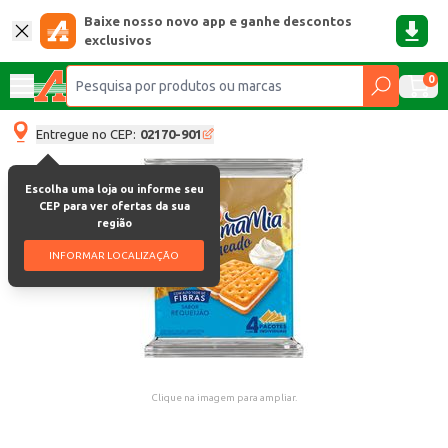
Baixe nosso novo app e ganhe descontos
exclusivos
0
Entregue no CEP:
02170-901
Escolha uma loja ou informe seu
CEP para ver ofertas da sua
região
INFORMAR LOCALIZAÇÃO
Clique na imagem para ampliar.