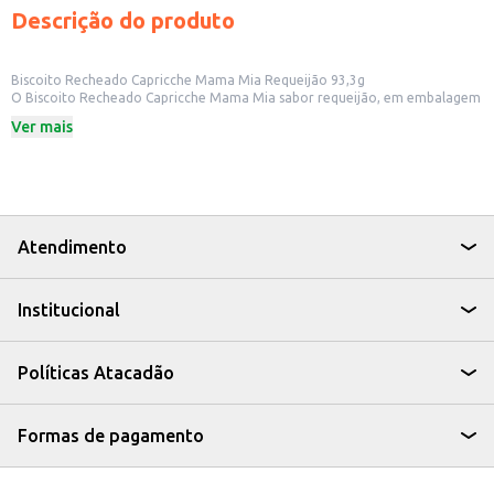
Descrição do produto
Biscoito Recheado Capricche Mama Mia Requeijão 93,3g
O Biscoito Recheado Capricche Mama Mia sabor requeijão, em embalagem
de 93,3g, é uma opção saborosa e prática para quem busca um snack para
Ver mais
consumo imediato ou para revenda em pequenos comércios. Ideal para ter
em casa, no escritório ou para oferecer em lanchonetes e
estabelecimentos comerciais.
Dicas de uso:
Perfeito para lanches rápidos e saborosos.
Uma boa opção para acompanhar café ou chá.
Ideal para revenda em mercados, padarias e lojas de conveniência.
Atendimento
O Biscoito Recheado Capricche Mama Mia Requeijão oferece um sabor
agradável e é uma escolha conveniente para diversas ocasiões, seja para
consumo próprio ou para oferecer aos seus clientes.
Institucional
Políticas Atacadão
Formas de pagamento