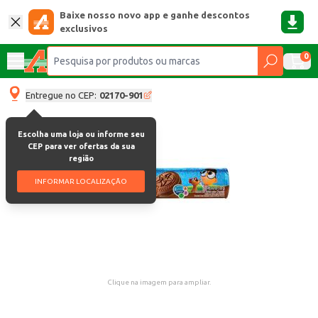
Baixe nosso novo app e ganhe descontos
exclusivos
0
Entregue no CEP:
02170-901
Escolha uma loja ou informe seu
CEP para ver ofertas da sua
região
INFORMAR LOCALIZAÇÃO
Clique na imagem para ampliar.