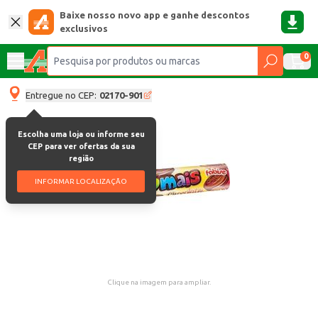
Baixe nosso novo app e ganhe descontos
exclusivos
0
Entregue no CEP:
02170-901
Escolha uma loja ou informe seu
CEP para ver ofertas da sua
região
INFORMAR LOCALIZAÇÃO
Clique na imagem para ampliar.