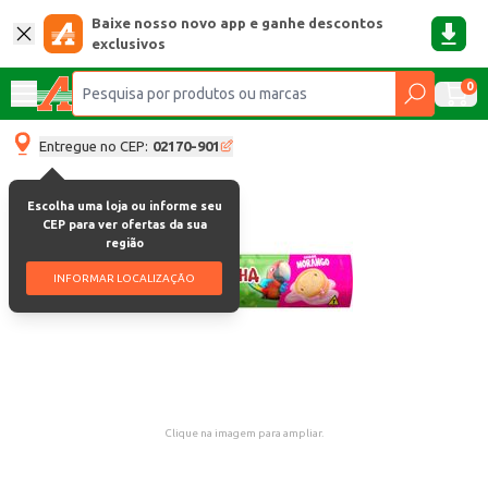
Baixe nosso novo app e ganhe descontos
exclusivos
0
Entregue no CEP:
02170-901
Escolha uma loja ou informe seu
CEP para ver ofertas da sua
região
INFORMAR LOCALIZAÇÃO
Clique na imagem para ampliar.