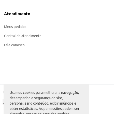
Pode ser oferecido como item complementar em lanchonetes e cafeterias.
O Biscoito Recheado Futurinhos Black oferece um bom custo-benefício para comerciantes, garantindo um produto popular e de fácil comercialização. Sua embalagem de 40g é conveniente para 
um mix de produtos.
Atendimento
Marca: Capricche
Departamento: Mercearia
Categoria: Biscoito doce
Meus pedidos
Conteúdo: 40g
EAN: 7898954857572
Central de atendimento
Fale conosco
Formas de pagamento
Usamos cookies para melhorar a navegação,
desempenho e segurança do site,
personalizar o conteúdo, exibir anúncios e
obter estatísticas. As permissões podem ser