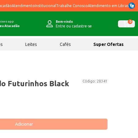
acadão
Atendimento
Institucional
Trabalhe Conosco
Atendimento em Libras
ixe o app
0
Bem-vindo
Entre ou cadastre-se
eu Atacadão
ês
Leites
Cafés
Super Ofertas
Código:
28341
do Futurinhos Black
Adicionar