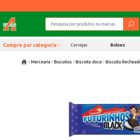
Compre por categoria
Cervejas
Bulnez
Mercearia
Biscoitos
Biscoito doce
Biscoito Rechead