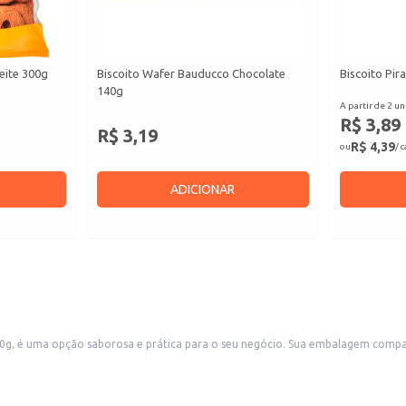
eite 300g
Biscoito Wafer Bauducco Chocolate
Biscoito Pir
140g
A partir de 2 un
R$ 3,89
R$ 3,19
R$ 4,39
ou
/ 
ADICIONAR
egócio. Sua embalagem compacta é ideal para revenda em pequenos comércios, como lojas de
conveniência, padarias e supermercados, atendendo a demanda por produtos de consumo rápido e atrativos