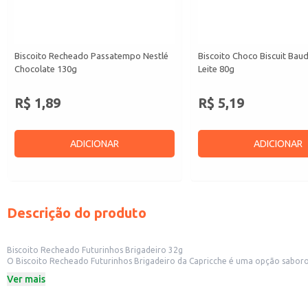
Biscoito Recheado Passatempo Nestlé
Biscoito Choco Biscuit Bau
Chocolate 130g
Leite 80g
R$ 1,89
R$ 5,19
ADICIONAR
ADICIONAR
Descrição do produto
Biscoito Recheado Futurinhos Brigadeiro 32g
O Biscoito Recheado Futurinhos Brigadeiro da Capricche é uma opção saboro
Sua embalagem de 32g é perfeita para consumo individual, garantindo a porç
Ver mais
Dicas de Uso:
Perfeito para lanches escolares e da tarde.
Uma ótima opção para oferecer em eventos e festas.