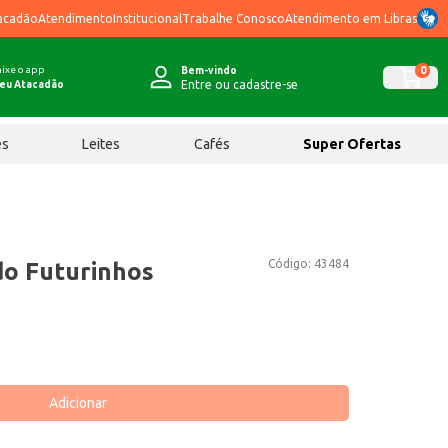
acadão
Atendimento
Institucional
Trabalhe Conosco
Atendimento em Libras
ixe o app
0
Bem-vindo
Entre ou cadastre-se
eu Atacadão
ês
Leites
Cafés
Super Ofertas
Código:
43484
do Futurinhos
Adicionar