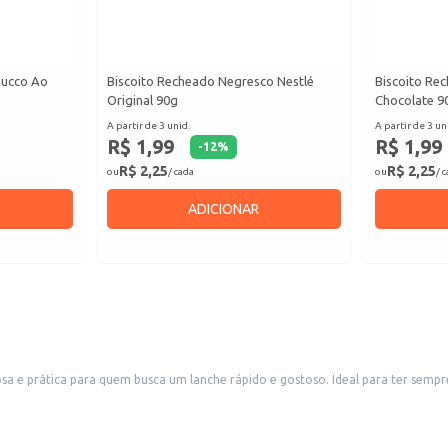
ducco Ao
Biscoito Recheado Negresco Nestlé
Biscoito Re
Original 90g
Chocolate 9
A partir de 3 unid.
A partir de 3 un
R$ 1,99
R$ 1,99
-
12
%
R$ 2,25
R$ 2,25
ou
/ cada
ou
/ 
ADICIONAR
sa e prática para quem busca um lanche rápido e gostoso. Ideal para ter semp
ão certa de sabor.