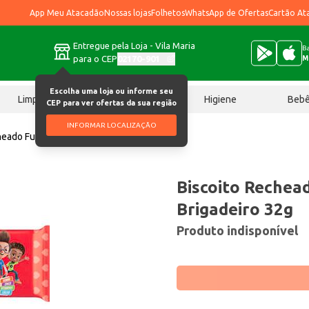
App Meu Atacadão
Nossas lojas
Folhetos
WhatsApp de Ofertas
Cartão At
Entregue pela Loja - Vila Maria
Ba
para o CEP
02170-901
M
Escolha uma loja ou informe seu
Limpeza
Chocolates
Higiene
Beb
CEP para ver ofertas da sua região
INFORMAR LOCALIZAÇÃO
heado Futurinhos Brigadeiro 32g
Biscoito Rechea
Brigadeiro 32g
Produto indisponível