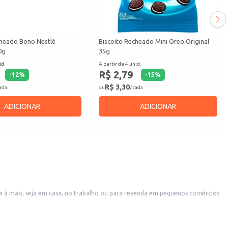
cheado Bono Nestlé
Biscoito Recheado Mini Oreo Original
0g
35g
id.
A partir de 4 unid.
R$ 2,79
-
12
%
-
15
%
R$ 3,30
cada
ou
/ cada
ADICIONAR
ADICIONAR
re à mão, seja em casa, no trabalho ou para revenda em pequenos comércios.