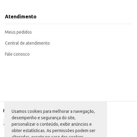
Ideal para ter na despensa e matar aquela vontade de doce.
Pode ser incluído em cestas de café da manhã e lanches.
O Biscoito Recheado Futurinhos Brigadeiro da Capricche é uma escolha que c
Atendimento
Meus pedidos
Central de atendimento
Fale conosco
Formas de pagamento
Usamos cookies para melhorar a navegação,
desempenho e segurança do site,
personalizar o conteúdo, exibir anúncios e
obter estatísticas. As permissões podem ser