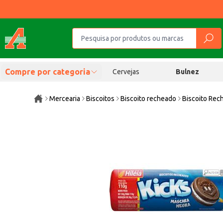
Compre por categoria
Cervejas
Bulnez
Mercearia
Biscoitos
Biscoito recheado
Biscoito Rec