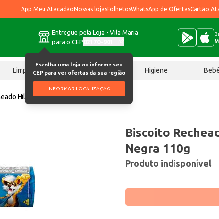
App Meu Atacadão
Nossas lojas
Folhetos
WhatsApp de Ofertas
Cartão At
Entregue pela Loja - Vila Maria
Ba
para o CEP
02170-901
M
Escolha uma loja ou informe seu
Limpeza
Chocolates
Higiene
Beb
CEP para ver ofertas da sua região
INFORMAR LOCALIZAÇÃO
heado Hiléia Máscara Negra 110g
Biscoito Rechea
Negra 110g
Produto indisponível