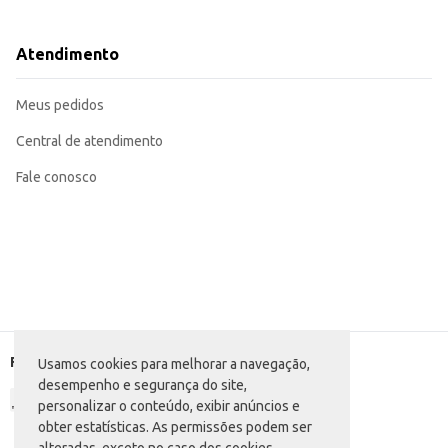
Pode ser incluído em cestas de presentes ou kits de guloseimas.
Adequado para consumo doméstico, oferecendo um lanche rápido e saboros
O Biscoito Recheado Hiléia Máscara Negra oferece um bom custo-benefício, sendo uma opção atrativa tanto para o varejo quanto para o consumo individual. Sua praticidade e sabor contribuem para uma experiência de consumo
Atendimento
satisfatória.
Marca: Hiléia
Departamento: Mercearia
Meus pedidos
Categoria: Biscoito recheado
Conteúdo: 110g
EAN: 7896382505737
Central de atendimento
Fale conosco
Formas de pagamento
Usamos cookies para melhorar a navegação,
desempenho e segurança do site,
personalizar o conteúdo, exibir anúncios e
obter estatísticas. As permissões podem ser