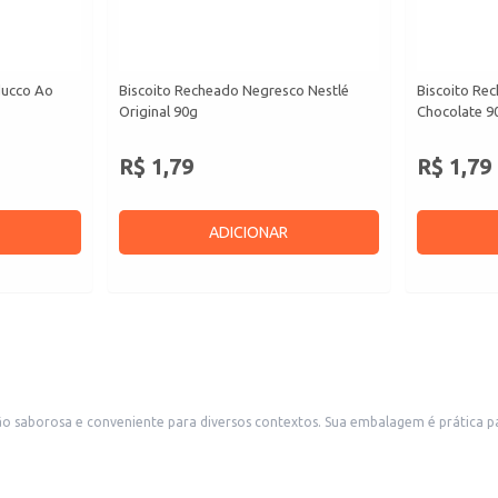
ducco Ao
Biscoito Recheado Negresco Nestlé
Biscoito Re
Original 90g
Chocolate 9
R$ 1,79
R$ 1,79
ADICIONAR
embalagem é prática para armazenamento e transporte, tornando-o ideal para revenda em
arias e conveniências, além de ser uma boa escolha para estabelecimentos que oferecem produtos de confeitaria ou lan