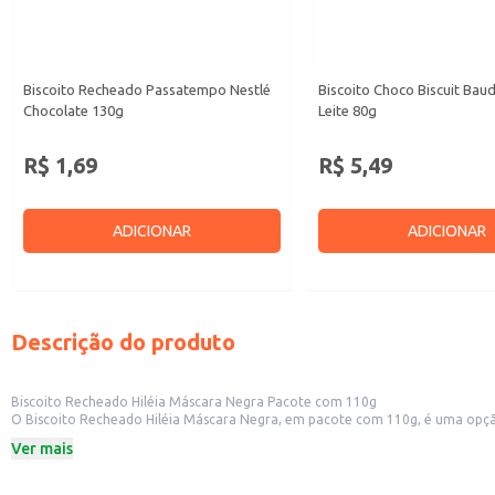
Biscoito Recheado Passatempo Nestlé
Biscoito Choco Biscuit Bau
Chocolate 130g
Leite 80g
R$ 1,69
R$ 5,49
ADICIONAR
ADICIONAR
Descrição do produto
Biscoito Recheado Hiléia Máscara Negra Pacote com 110g
O Biscoito Recheado Hiléia Máscara Negra, em pacote com 110g, é uma opção saborosa e conveniente para diversos contextos. Sua 
pequenos comércios, como merce
Ver mais
Dicas de uso:
Ideal para complementar o cardápio de cafeterias e lanchonetes.
Uma opção prática para revenda em lojas de conveniência e supermercados.