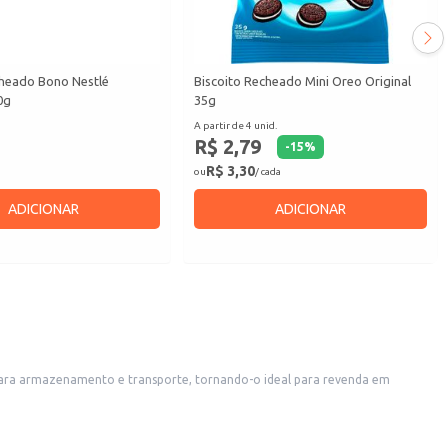
cheado Bono Nestlé
Biscoito Recheado Mini Oreo Original
0g
35g
A partir de 4 unid.
R$ 2,79
-
15
%
R$ 3,30
ou
/ cada
ADICIONAR
ADICIONAR
ches.