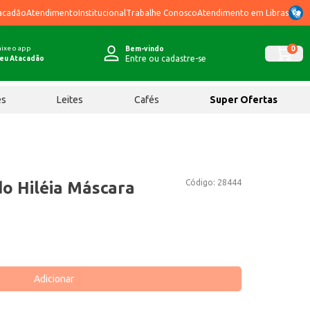
acadão
Atendimento
Institucional
Trabalhe Conosco
Atendimento em Libras
ixe o app
0
Bem-vindo
Entre ou cadastre-se
eu Atacadão
ês
Leites
Cafés
Super Ofertas
Código:
28444
do Hiléia Máscara
Adicionar