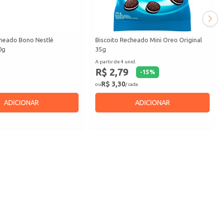
cheado Bono Nestlé
Biscoito Recheado Mini Oreo Original
0g
35g
A partir de 4 unid.
R$ 2,79
-
15
%
R$ 3,30
ou
/ cada
ADICIONAR
ADICIONAR