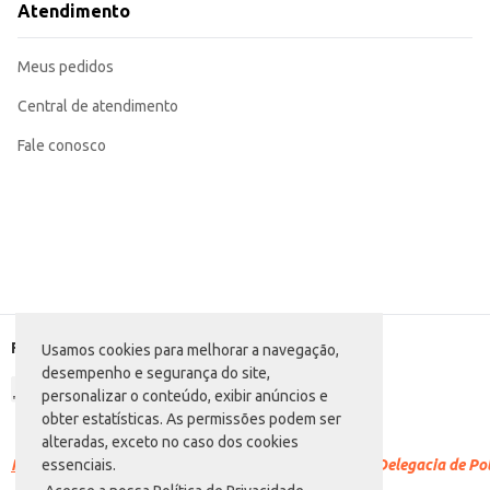
Atendimento
Meus pedidos
Central de atendimento
Fale conosco
Formas de pagamento
Usamos cookies para melhorar a navegação,
desempenho e segurança do site,
personalizar o conteúdo, exibir anúncios e
obter estatísticas. As permissões podem ser
alteradas, exceto no caso dos cookies
Racismo é crime.
Denuncie. Disque 100 ou procure a Delegacia de Polí
essenciais.