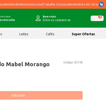
acadão
Atendimento
Institucional
Trabalhe Conosco
Atendimento em Libras
ixe o app
0
Bem-vindo
Entre ou cadastre-se
eu Atacadão
ês
Leites
Cafés
Super Ofertas
Código:
63158
ado Mabel Morango
Adicionar