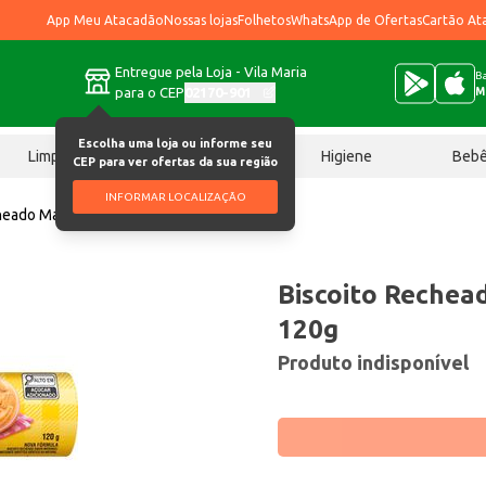
App Meu Atacadão
Nossas lojas
Folhetos
WhatsApp de Ofertas
Cartão At
Entregue pela Loja - Vila Maria
Ba
para o CEP
02170-901
M
Escolha uma loja ou informe seu
Limpeza
Chocolates
Higiene
Beb
CEP para ver ofertas da sua região
INFORMAR LOCALIZAÇÃO
cheado Mabel Morango 120g
Biscoito Reche
120g
Produto indisponível