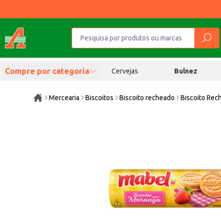
Compre por categoria
Cervejas
Bulnez
Mercearia
Biscoitos
Biscoito recheado
Biscoito Re