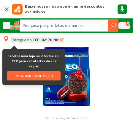
Baixe nosso novo app e ganhe descontos
exclusivos
0
Entregue no CEP:
02170-901
Escolha uma loja ou informe seu
CEP para ver ofertas da sua
região
INFORMAR LOCALIZAÇÃO
Clique na imagem para ampliar.