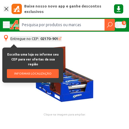
Baixe nosso novo app e ganhe descontos
exclusivos
0
Entregue no CEP:
02170-901
Escolha uma loja ou informe seu
CEP para ver ofertas da sua
região
INFORMAR LOCALIZAÇÃO
Clique na imagem para ampliar.