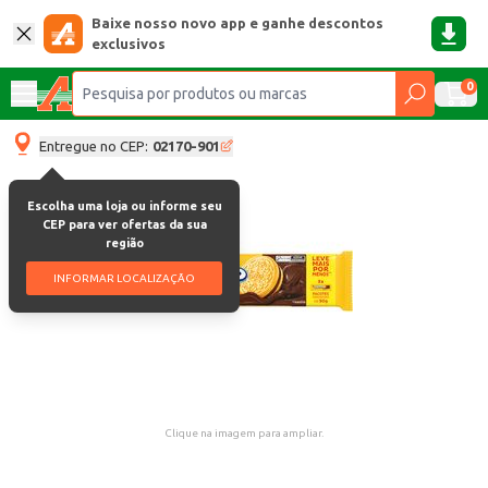
Baixe nosso novo app e ganhe descontos
exclusivos
0
Entregue no CEP:
02170-901
Escolha uma loja ou informe seu
CEP para ver ofertas da sua
região
INFORMAR LOCALIZAÇÃO
Clique na imagem para ampliar.