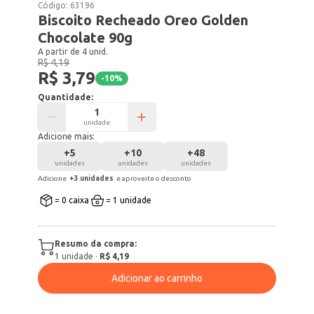
Código:
63196
Biscoito Recheado Oreo Golden
Chocolate 90g
A partir de 4 unid.
R$ 4,19
R$ 3,79
-
10
%
Quantidade:
unidade
Adicione mais:
+
5
+
10
+
48
unidades
unidades
unidades
Adicione
+
3
unidade
s
e aproveite o desconto
= 0 caixa
= 1 unidade
Resumo da compra:
1
unidade
·
R$ 4,19
Adicionar ao carrinho