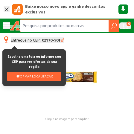
Baixe nosso novo app e ganhe descontos
exclusivos
0
Entregue no CEP:
02170-901
Escolha uma loja ou informe seu
CEP para ver ofertas da sua
região
INFORMAR LOCALIZAÇÃO
Clique na imagem para ampliar.