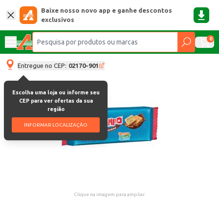
Baixe nosso novo app e ganhe descontos
exclusivos
0
Entregue no CEP:
02170-901
Escolha uma loja ou informe seu
CEP para ver ofertas da sua
região
INFORMAR LOCALIZAÇÃO
Clique na imagem para ampliar.