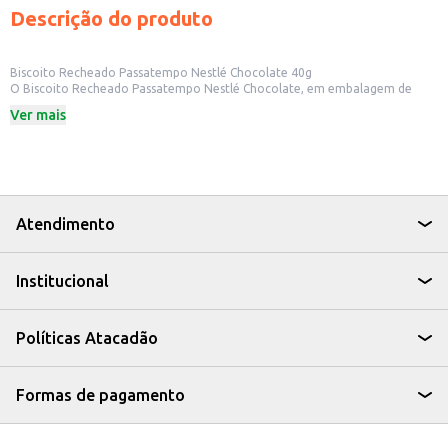
Descrição do produto
Biscoito Recheado Passatempo Nestlé Chocolate 40g
O Biscoito Recheado Passatempo Nestlé Chocolate, em embalagem de
40g, é uma opção prática e saborosa para diversos momentos. Ideal para
Ver mais
quem busca um lanche rápido e gostoso, este biscoito é perfeito para
acompanhar um café, um lanche da tarde ou para ter sempre à mão.
Dicas de Uso:
Perfeito para lanches em casa, no trabalho ou na escola.
Uma ótima opção para incluir em cestas de café da manhã.
Ideal para revenda em pequenos comércios, como mercados e
lanchonetes.
Atendimento
Com o Biscoito Recheado Passatempo Nestlé Chocolate, você oferece aos
seus clientes uma opção deliciosa e de fácil consumo, ideal para atender às
necessidades do dia a dia.
Institucional
Políticas Atacadão
Formas de pagamento