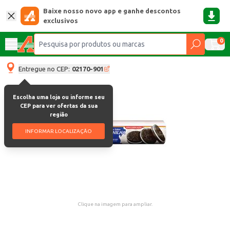
Baixe nosso novo app e ganhe descontos
exclusivos
0
Entregue no CEP:
02170-901
Escolha uma loja ou informe seu
CEP para ver ofertas da sua
região
INFORMAR LOCALIZAÇÃO
Clique na imagem para ampliar.