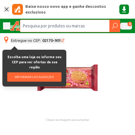
Baixe nosso novo app e ganhe descontos
exclusivos
0
Entregue no CEP:
02170-901
Escolha uma loja ou informe seu
CEP para ver ofertas da sua
região
INFORMAR LOCALIZAÇÃO
Clique na imagem para ampliar.