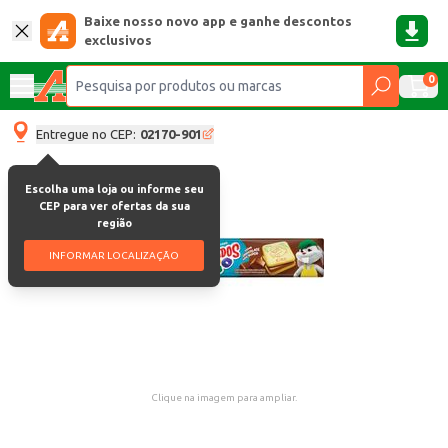
Baixe nosso novo app e ganhe descontos
exclusivos
0
Entregue no CEP:
02170-901
Escolha uma loja ou informe seu
CEP para ver ofertas da sua
região
INFORMAR LOCALIZAÇÃO
Clique na imagem para ampliar.