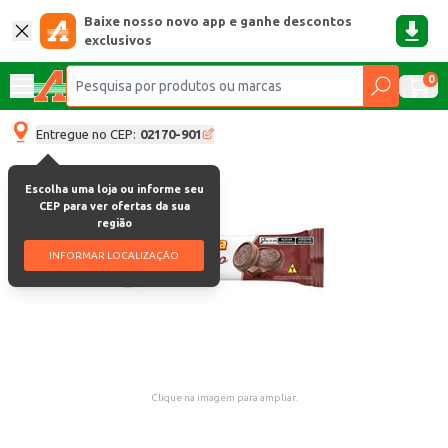
Baixe nosso novo app e ganhe descontos
exclusivos
0
Entregue no CEP:
02170-901
Escolha uma loja ou informe seu
CEP para ver ofertas da sua
região
INFORMAR LOCALIZAÇÃO
Clique na imagem para ampliar.