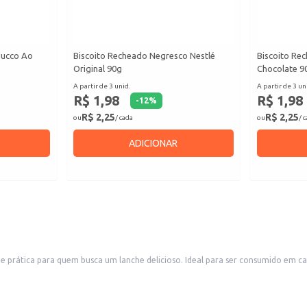
ducco Ao
Biscoito Recheado Negresco Nestlé
Biscoito Re
Original 90g
Chocolate 9
A partir de 3 unid.
A partir de 3 un
R$ 1,98
R$ 1,98
-
12
%
R$ 2,25
R$ 2,25
ou
/ cada
ou
/ 
ADICIONAR
prática para quem busca um lanche delicioso. Ideal para ser consumido em cas