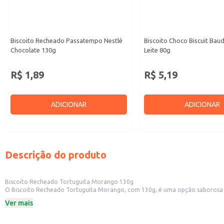
Biscoito Recheado Passatempo Nestlé
Biscoito Choco Biscuit Bau
Chocolate 130g
Leite 80g
R$ 1,89
R$ 5,19
ADICIONAR
ADICIONAR
Descrição do produto
Biscoito Recheado Tortuguita Morango 130g
O Biscoito Recheado Tortuguita Morango, com 130g, é uma opção saborosa e 
perfeito para diversas ocasiões.
Ver mais
Dicas de Uso:
Ideal para lanches rápidos e saborosos.
Perfeito para acompanhar café ou chá.