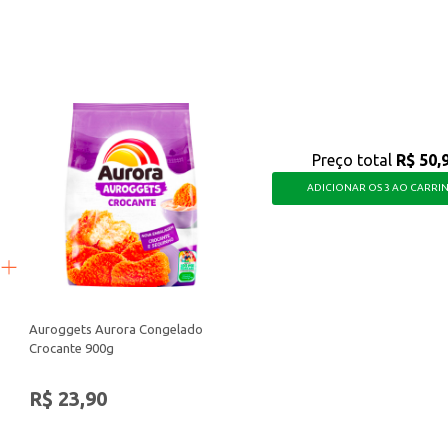
es ou desfruta de um produto com o sabor que agrada a todos, tornando cada 
Preço total
R$ 50,
ADICIONAR OS 3 AO CARRI
Auroggets Aurora Congelado
Crocante 900g
R$ 23,90