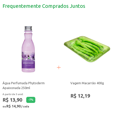
Ótima opção para incluir em cestas de café da manhã.
Frequentemente Comprados Juntos
Uma escolha prática para ter sempre à mão em casa.
Com o Biscoito Recheado Tortuguita Morango, você oferece aos seus client
Água Perfumada Phytoderm
Vagem Macarrão 400g
Apaixonada 250ml
R$ 12,19
A partir de 3 unid.
R$ 13,90
-
7
%
R$ 14,90
ou
/ cada