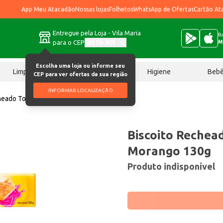
App Meu Atacadão
Nossas lojas
Folhetos
WhatsApp de Ofertas
Cartão At
Entregue pela Loja - Vila Maria
Ba
para o CEP
02170-901
M
Escolha uma loja ou informe seu
Limpeza
Chocolates
Higiene
Beb
CEP para ver ofertas da sua região
INFORMAR LOCALIZAÇÃO
heado Tortuguita Morango 130g
Biscoito Rechea
Morango 130g
Produto indisponível