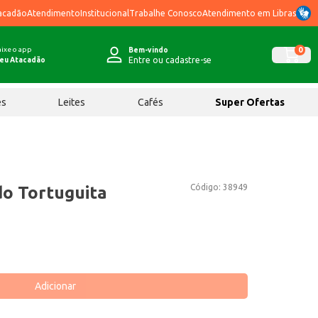
acadão
Atendimento
Institucional
Trabalhe Conosco
Atendimento em Libras
ixe o app
0
Bem-vindo
Entre ou cadastre-se
eu Atacadão
ês
Leites
Cafés
Super Ofertas
Código:
38949
do Tortuguita
Adicionar