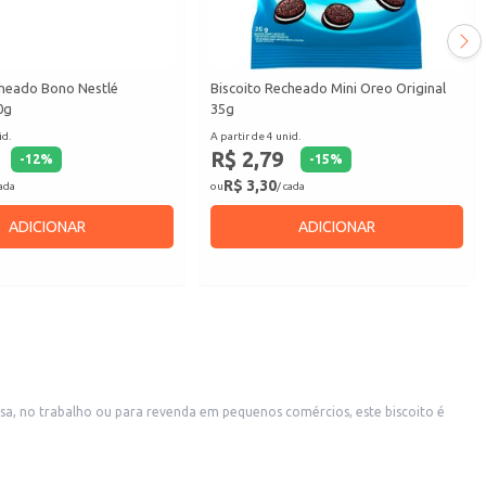
cheado Bono Nestlé
Biscoito Recheado Mini Oreo Original
0g
35g
id.
A partir de 4 unid.
R$ 2,79
-
12
%
-
15
%
R$ 3,30
cada
ou
/ cada
ADICIONAR
ADICIONAR
a, no trabalho ou para revenda em pequenos comércios, este biscoito é