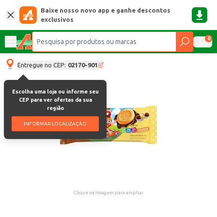
Baixe nosso novo app e ganhe descontos
exclusivos
0
Entregue no CEP:
02170-901
Escolha uma loja ou informe seu
CEP para ver ofertas da sua
região
INFORMAR LOCALIZAÇÃO
Clique na imagem para ampliar.