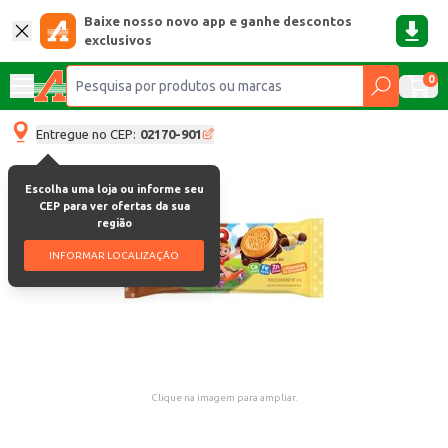
Baixe nosso novo app e ganhe descontos
exclusivos
0
Entregue no CEP:
02170-901
Escolha uma loja ou informe seu
CEP para ver ofertas da sua
região
INFORMAR LOCALIZAÇÃO
Clique na imagem para ampliar.