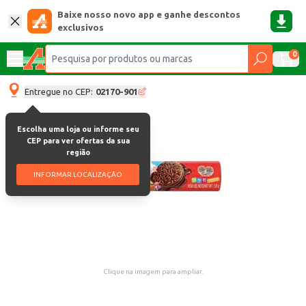
Baixe nosso novo app e ganhe descontos
exclusivos
0
Entregue no CEP:
02170-901
Escolha uma loja ou informe seu
CEP para ver ofertas da sua
região
INFORMAR LOCALIZAÇÃO
Clique na imagem para ampliar.