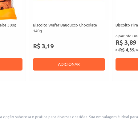
eite 300g
Biscoito Wafer Bauducco Chocolate
Biscoito Pir
140g
A partir de 2 un
R$ 3,89
R$ 3,19
R$ 4,39
ou
/ 
ADICIONAR
ua embalagem é ideal para revenda em pequenos comércios, como mercearias, padarias e
conveniências, atendendo a demanda por produtos de confeitaria e lanches. Também é uma boa escolha para uso doméstico, em momen