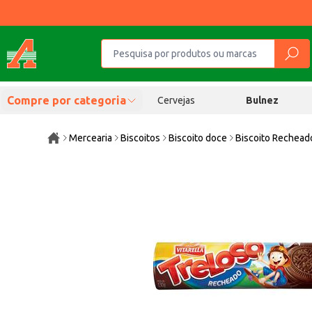
Compre por categoria
Cervejas
Bulnez
Mercearia
Biscoitos
Biscoito doce
Biscoito Rechead