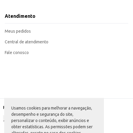
Serve como opção de lanche rápido e prático em estabelecimentos comerciai
Perfeito para consumo individual ou para compartilhar em casa.
O Biscoito Recheado Treloso Vitarella Chocolate oferece um bom custo-benef
Atendimento
varejo ou no consumo doméstico.
Marca: Vitarella
Departamento: Mercearia
Meus pedidos
Categoria: Biscoito doce
Conteúdo: 130g
EAN: 15298988
Central de atendimento
Fale conosco
Formas de pagamento
Usamos cookies para melhorar a navegação,
desempenho e segurança do site,
personalizar o conteúdo, exibir anúncios e
obter estatísticas. As permissões podem ser