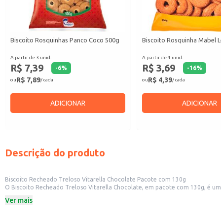
Biscoito Rosquinhas Panco Coco 500g
Biscoito Rosquinha Mabel L
A partir de 3 unid.
A partir de 4 unid.
R$ 7,39
R$ 3,69
-
6
%
-
16
%
R$ 7,89
R$ 4,39
ou
/ cada
ou
/ cada
ADICIONAR
ADICIONAR
Descrição do produto
Biscoito Recheado Treloso Vitarella Chocolate Pacote com 130g
O Biscoito Recheado Treloso Vitarella Chocolate, em pacote com 130g, é uma opção saborosa e prática para diversas ocasiões. S
Ver mais
Dicas de uso:
Ideal para compor cestas de café da manhã ou lanche da tarde.
Pode ser incluído em kits de presentes ou lembrancinhas.