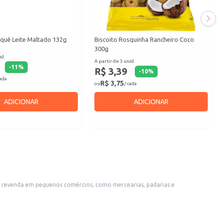
aquê Leite Maltado 132g
Biscoito Rosquinha Rancheiro Coco
300g
id.
A partir de 3 unid.
-
11
%
R$ 3,39
-
10
%
cada
R$ 3,75
ou
/ cada
ADICIONAR
ADICIONAR
tos de consumo individual ou para compartilhar.