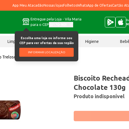
App Meu Atacadão
Nossas lojas
Folhetos
WhatsApp de Ofertas
Cartão At
Entregue pela Loja - Vila Maria
Ba
para o CEP
02170-901
M
Escolha uma loja ou informe seu
Limpeza
Chocolates
Higiene
Beb
CEP para ver ofertas da sua região
INFORMAR LOCALIZAÇÃO
o Treloso Vitarella Chocolate 130g
Biscoito Rechead
Chocolate 130g
Produto indisponível