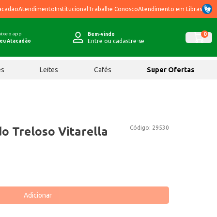
acadão
Atendimento
Institucional
Trabalhe Conosco
Atendimento em Libras
ixe o app
0
Bem-vindo
Entre ou cadastre-se
eu Atacadão
ês
Leites
Cafés
Super Ofertas
Código:
29530
o Treloso Vitarella
Adicionar