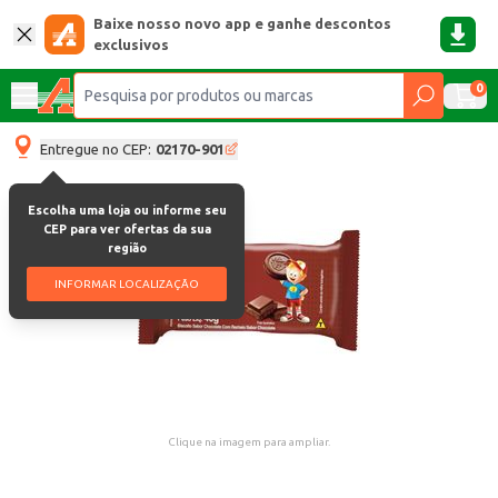
Baixe nosso novo app e ganhe descontos
exclusivos
0
Entregue no CEP:
02170-901
Escolha uma loja ou informe seu
CEP para ver ofertas da sua
região
INFORMAR LOCALIZAÇÃO
Clique na imagem para ampliar.