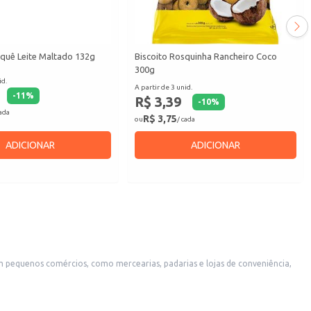
aquê Leite Maltado 132g
Biscoito Rosquinha Rancheiro Coco
300g
id.
A partir de 3 unid.
-
11
%
R$ 3,39
-
10
%
cada
R$ 3,75
ou
/ cada
ADICIONAR
ADICIONAR
veniente para toda a família.