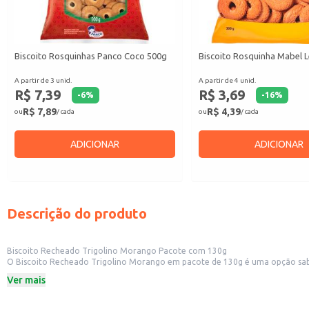
Biscoito Rosquinhas Panco Coco 500g
Biscoito Rosquinha Mabel L
A partir de 3 unid.
A partir de 4 unid.
R$ 7,39
R$ 3,69
-
6
%
-
16
%
R$ 7,89
R$ 4,39
ou
/ cada
ou
/ cada
ADICIONAR
ADICIONAR
Descrição do produto
Biscoito Recheado Trigolino Morango Pacote com 130g
O Biscoito Recheado Trigolino Morango em pacote de 130g é uma opção saborosa e prática para diversas ocasiões. Sua embalagem é ideal para revend
atendendo a demanda po
Ver mais
Dicas de Uso:
Ideal para compor cestas de café da manhã ou lanche da tarde.
Perfeito para revenda em estabelecimentos comerciais que buscam opções de