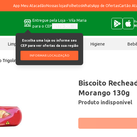
App Meu Atacadão
Nossas lojas
Folhetos
WhatsApp de Ofertas
Cartão At
Entregue pela Loja - Vila Maria
Ba
para o CEP
02170-901
M
Escolha uma loja ou informe seu
Limpeza
Chocolates
Higiene
Beb
CEP para ver ofertas da sua região
INFORMAR LOCALIZAÇÃO
o Trigolino Morango 130g
Biscoito Rechead
Morango 130g
Produto indisponível