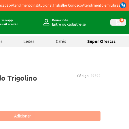
acadão
Atendimento
Institucional
Trabalhe Conosco
Atendimento em Libras
ixe o app
0
Bem-vindo
Entre ou cadastre-se
eu Atacadão
ês
Leites
Cafés
Super Ofertas
Código:
29592
o Trigolino
Adicionar