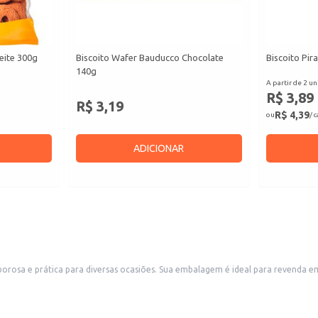
eite 300g
Biscoito Wafer Bauducco Chocolate
Biscoito Pir
140g
A partir de 2 un
R$ 3,89
R$ 3,19
R$ 4,39
ou
/ 
ADICIONAR
a em pequenos comércios, como mercearias, padarias e lojas de conveniência,
r produtos de confeitaria e lanches. Também é uma boa escolha para uso doméstico, oferecendo um lanche rápido e con
 biscoitos doces.