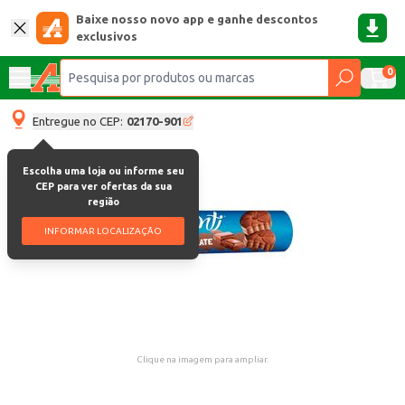
Baixe nosso novo app e ganhe descontos
exclusivos
0
Entregue no CEP:
02170-901
Escolha uma loja ou informe seu
CEP para ver ofertas da sua
região
INFORMAR LOCALIZAÇÃO
Clique na imagem para ampliar.