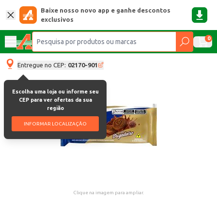
Baixe nosso novo app e ganhe descontos
exclusivos
0
Entregue no CEP:
02170-901
Escolha uma loja ou informe seu
CEP para ver ofertas da sua
região
INFORMAR LOCALIZAÇÃO
Clique na imagem para ampliar.